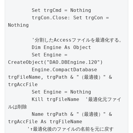
        Set trgCmd = Nothing

        trgCon.Close: Set trgCon = 
Nothing

        '分割したAccessファイルを最適化する。        

        Dim Engine As Object

        Set Engine = 
CreateObject("DAO.DBEngine.120")

        Engine.CompactDatabase 
trgFileName, trgPath & "（最適後）" & 
trgAccFile

        Set Engine = Nothing        

        Kill trgFileName  '最適化元ファイ
ルは削除

        Name trgPath & "（最適後）" & 
trgAccFile As trgFileName   

　　　　'↑最適化後のファイルの名前を元に戻す
