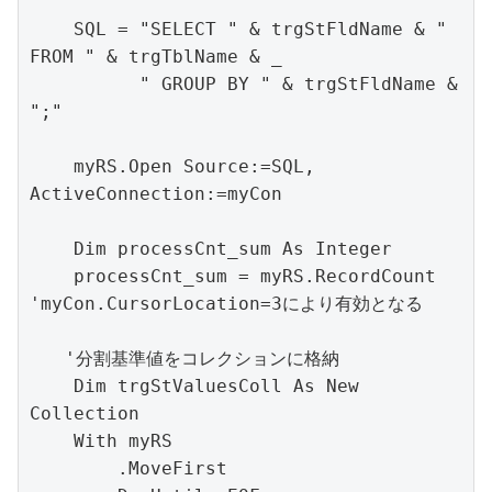
    SQL = "SELECT " & trgStFldName & " 
FROM " & trgTblName & _

          " GROUP BY " & trgStFldName & 
";"

    myRS.Open Source:=SQL, 
ActiveConnection:=myCon

    Dim processCnt_sum As Integer

    processCnt_sum = myRS.RecordCount  
'myCon.CursorLocation=3により有効となる    

　　'分割基準値をコレクションに格納

    Dim trgStValuesColl As New 
Collection

    With myRS

        .MoveFirst
