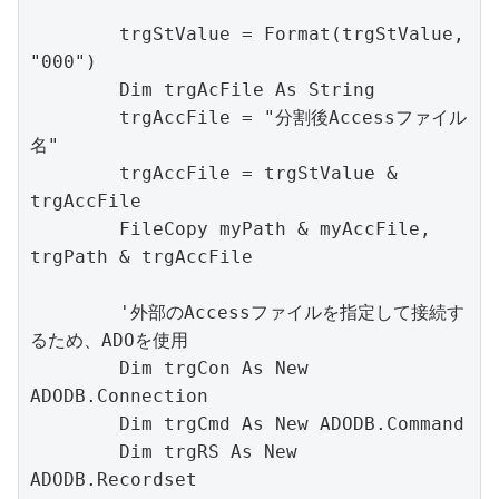
        trgStValue = Format(trgStValue, 
"000")

        Dim trgAcFile As String

        trgAccFile = "分割後Accessファイル
名"

        trgAccFile = trgStValue & 
trgAccFile

        FileCopy myPath & myAccFile, 
trgPath & trgAccFile

        '外部のAccessファイルを指定して接続す
るため、ADOを使用

        Dim trgCon As New 
ADODB.Connection

        Dim trgCmd As New ADODB.Command

        Dim trgRS As New 
ADODB.Recordset
