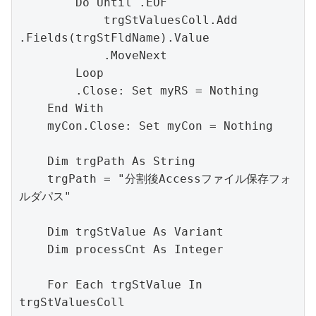
        Do Until .EOF

            trgStValuesColl.Add 
.Fields(trgStFldName).Value

            .MoveNext

        Loop

        .Close: Set myRS = Nothing

    End With

    myCon.Close: Set myCon = Nothing

    Dim trgPath As String

    trgPath = "分割後Accessファイル保存フォ
ルダパス"

    Dim trgStValue As Variant

    Dim processCnt As Integer

    For Each trgStValue In 
trgStValuesColl
