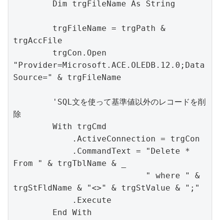
        Dim trgFileName As String

        trgFileName = trgPath & 
trgAccFile

        trgCon.Open 
"Provider=Microsoft.ACE.OLEDB.12.0;Data 
Source=" & trgFileName

        'SQL文を使って基準値以外のレコードを削
除

        With trgCmd

            .ActiveConnection = trgCon

            .CommandText = "Delete * 
From " & trgTblName & _

                           " where " & 
trgStFldName & "<>" & trgStValue & ";"

            .Execute

        End With
