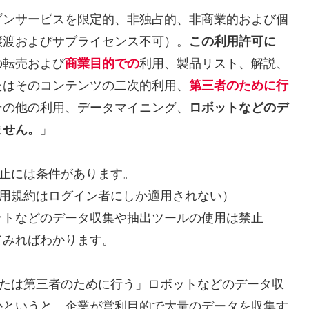
ゾンサービスを限定的、非独占的、非商業的および個
譲渡およびサブライセンス不可）。
この利用許可に
の転売および
商業目的での
利用、製品リスト、解説、
たはそのコンテンツの二次的利用、
第三者のために行
その他の利用、データマイニング、
ロボットなどのデ
ません。
」
禁止には条件があります。
利用規約はログイン者にしか適用されない）
ットなどのデータ収集や抽出ツールの使用は禁止
てみればわかります。
的または第三者のために行う」ロボットなどのデータ収
かというと、企業が営利目的で大量のデータを収集す