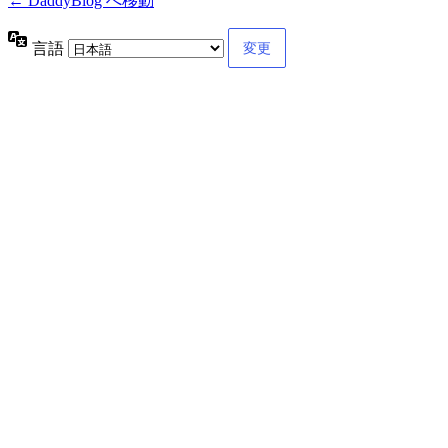
← DaddyBlog へ移動
言語